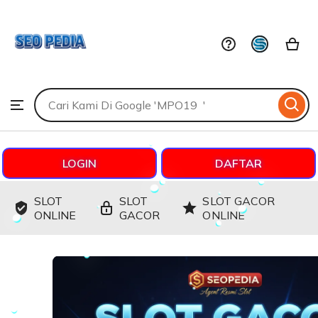
MPO19
Skip
to
ontent
Search
Browse
for
items
or
shops
LOGIN
DAFTAR
SLOT
SLOT
SLOT GACOR
ONLINE
GACOR
ONLINE